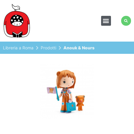
Libreria a Roma
Prodotti
Anouk & Nours