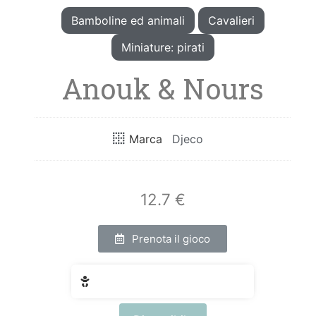
Bamboline ed animali
Cavalieri
Miniature: pirati
Anouk & Nours
Marca
Djeco
12.7 €
Prenota il gioco
Fascia di età: da 6 a 10 anni