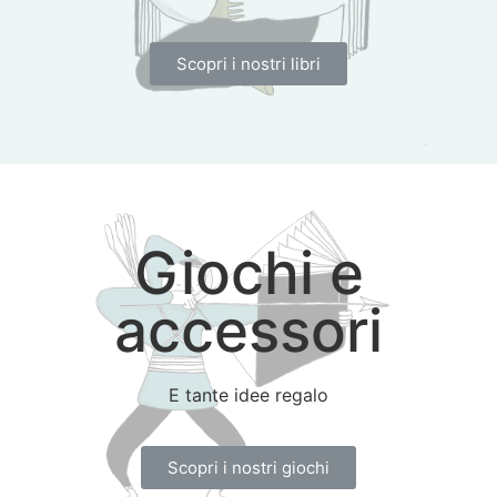
Scopri i nostri libri
Giochi e
accessori
E tante idee regalo
Scopri i nostri giochi