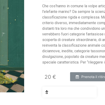
Che cos’hanno in comune la volpe artic
l’elefante marino? Da sempre la scien
classificazione rigida e complessa.
criterio diverso, immediatamente com
distanti tra loro ma che condividono un
verrebbero fuori categorie fantasiose m
scoperta di creature straordinarie, di 
reinventa la classificazione animale co
diciannove, inedite, categorie tassonom
divulgazione, popolato da creature me
speciale caratteristica. Per “rileggere
20 €
Prenota il ritir
Fascia di età: 6 - 10 anni