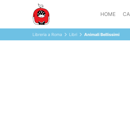
HOME
CA
Libreria a Roma
Libri
Animali Bellissimi