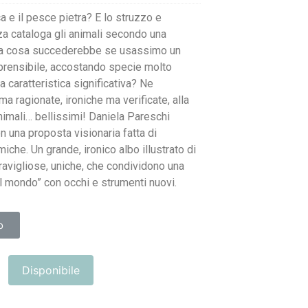
a e il pesce pietra? E lo struzzo e
za cataloga gli animali secondo una
 Ma cosa succederebbe se usassimo un
prensibile, accostando specie molto
a caratteristica significativa? Ne
a ragionate, ironiche ma verificate, alla
animali… bellissimi! Daniela Pareschi
n una proposta visionaria fatta di
iche. Un grande, ironico albo illustrato di
ravigliose, uniche, che condividono una
 il mondo” con occhi e strumenti nuovi.
o
Disponibile