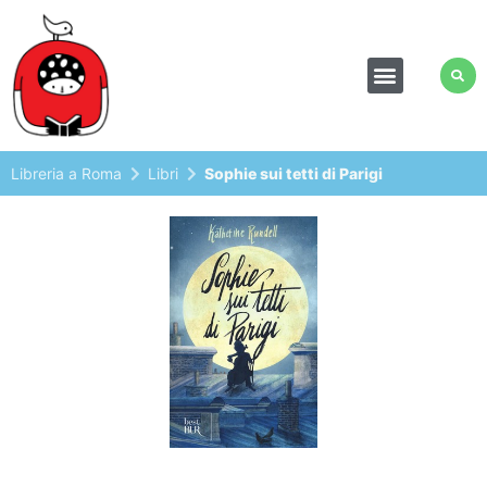
Libreria a Roma
Libri
Sophie sui tetti di Parigi