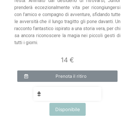
festa. Animato dal desiderio di ritrovarsi, Junior
prenderà eccezionalmente vita per ricongiungersi
con l’amico e compagno di avventure, sfidando tutte
le avversità che il lungo tragitto gli pone davanti. Un
racconto fantastico ispirato a una storia vera, per chi
sa ancora riconoscere la magia nei piccoli gesti di
tutti i giorni.
14 €
Prenota il ritiro
Fascia di età: 6 - 10 anni
Disponibile