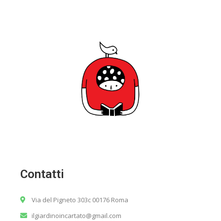
Contatti
Via del Pigneto 303c 00176 Roma
ilgiardinoincartato@gmail.com