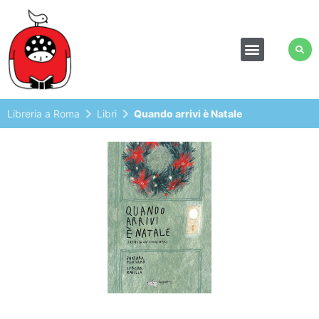
Libreria a Roma
Libri
Quando arrivi è Natale