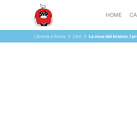
HOME
CA
Libreria a Roma
Libri
La voce del branco. I p