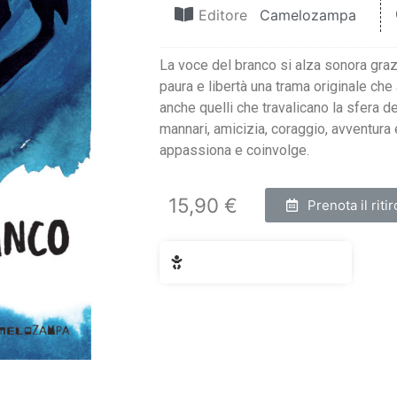
Editore
Camelozampa
La voce del branco si alza sonora grazi
paura e libertà una trama originale che 
anche quelli che travalicano la sfera d
mannari, amicizia, coraggio, avventura 
appassiona e coinvolge.
15,90 €
Prenota il ritir
Fascia di età: 14+ anni