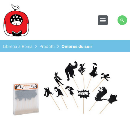
Libreria a Roma
Prodotti
Ombres du soir