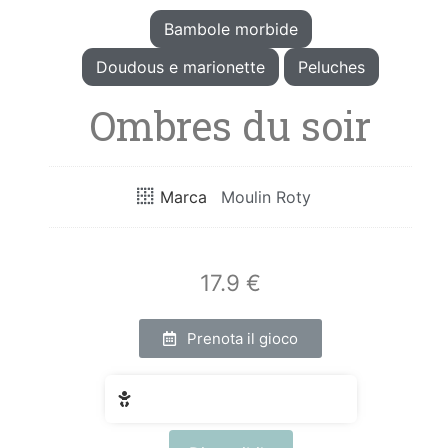
Bambole morbide
Doudous e marionette
Peluches
Ombres du soir
Marca
Moulin Roty
17.9 €
Prenota il gioco
Fascia di età: da 3 a 6 anni