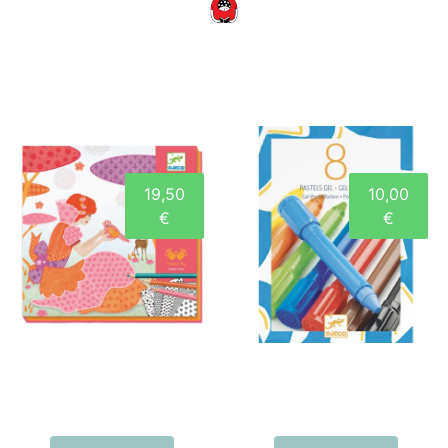
19,50
10,00
€
€