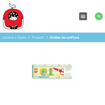
Libreria a Roma
Prodotti
Atelier de coiffure