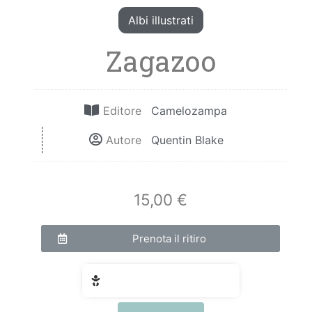
Albi illustrati
Zagazoo
Editore
Camelozampa
Autore
Quentin Blake
15,00 €
Prenota il ritiro
Fascia di età: 3 - 6 anni