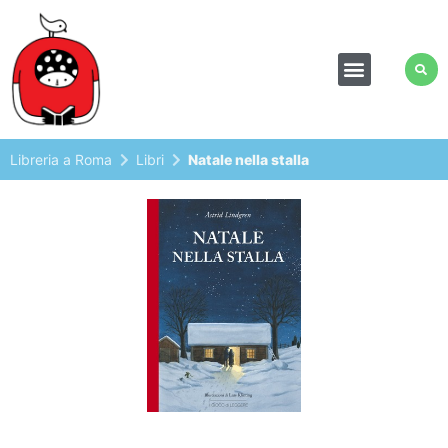
Libreria a Roma
Libri
Natale nella stalla