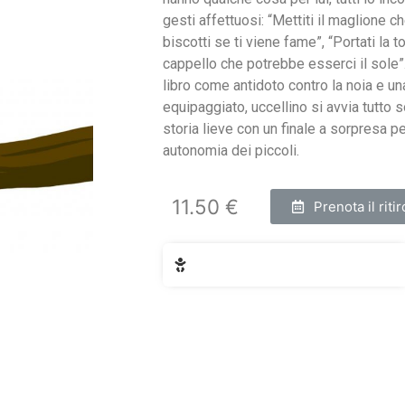
gesti affettuosi: “Mettiti il maglione c
biscotti se ti viene fame”, “Portati la to
cappello che potrebbe esserci il sole”
libro come antidoto contro la noia e u
equipaggiato, uccellino si avvia tutto 
storia lieve con un finale a sorpresa
autonomia dei piccoli.
11.50 €
Prenota il ritir
Fascia di età: 18 mesi - 3 anni