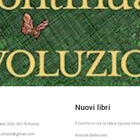
Nuovi libri
Il Giorno in cui la talpa (quasi) vins
neto 303c 00176 Roma
ncartato@gmail.com
Animali Bellissimi