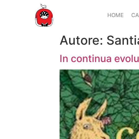
HOME
CA
Autore:
Santi
In continua evol