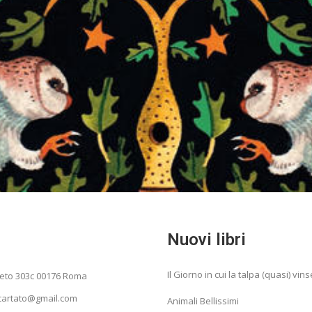
Nuovi libri
Il Giorno in cui la talpa (quasi) vins
neto 303c 00176 Roma
ncartato@gmail.com
Animali Bellissimi