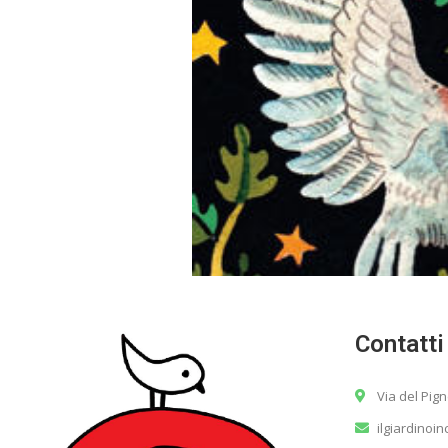
Contatti
Via del Pig
ilgiardinoi