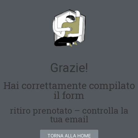
Grazie!
Hai correttamente compilato
il form
ritiro prenotato – controlla la
tua email
TORNA ALLA HOME